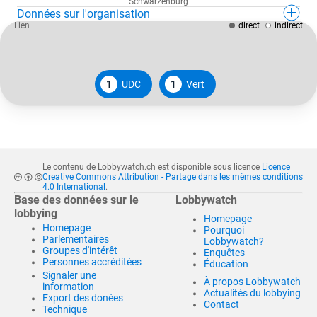
Schwarzenburg
Données sur l'organisation
Lien
direct
indirect
1
UDC
1
Vert
Le contenu de Lobbywatch.ch est disponible sous licence
Licence
Creative Commons Attribution - Partage dans les mêmes conditions
4.0 International
.
Base des données sur le
Lobbywatch
lobbying
Homepage
Homepage
Pourquoi
Parlementaires
Lobbywatch?
Groupes d'intérêt
Enquêtes
Personnes accréditées
Éducation
Signaler une
À propos Lobbywatch
information
Actualités du lobbying
Export des donées
Contact
Technique