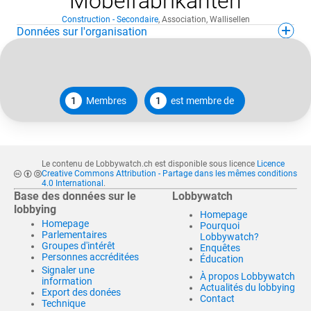
Möbelfabrikanten
Construction - Secondaire
,
Association
,
Wallisellen
Données sur l'organisation
1
Membres
1
est membre de
Le contenu de Lobbywatch.ch est disponible sous licence
Licence
Creative Commons Attribution - Partage dans les mêmes conditions
4.0 International
.
Base des données sur le
Lobbywatch
lobbying
Homepage
Homepage
Pourquoi
Parlementaires
Lobbywatch?
Groupes d'intérêt
Enquêtes
Personnes accréditées
Éducation
Signaler une
À propos Lobbywatch
information
Actualités du lobbying
Export des donées
Contact
Technique