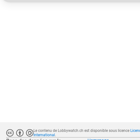
Le contenu de Lobbywatch.ch est disponible sous licence
Licen
International
.