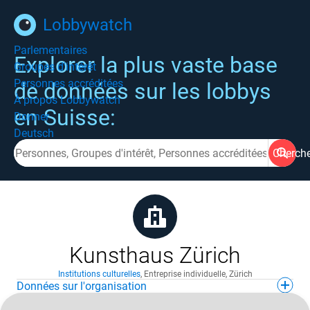
Lobbywatch
Parlementaires
Explorer la plus vaste base
Groupes d'intérêt
Personnes accréditées
de données sur les lobbys
À propos Lobbywatch
en Suisse:
Donner
Deutsch
Cherch
Kunsthaus Zürich
Institutions culturelles
,
Entreprise individuelle
,
Zürich
Données sur l'organisation