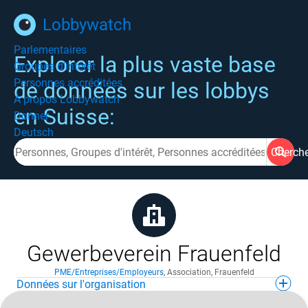
Lobbywatch
Parlementaires
Explorer la plus vaste base
Groupes d'intérêt
Personnes accréditées
de données sur les lobbys
À propos Lobbywatch
en Suisse:
Donner
Deutsch
Cherch
Gewerbeverein Frauenfeld
PME/Entreprises/Employeurs
,
Association
,
Frauenfeld
Données sur l'organisation