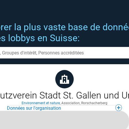
rer la plus vaste base de donn
es lobbys en Suisse:
utzverein Stadt St. Gallen und
Environnement et nature
,
Association
,
Rorschacherberg
Données sur l'organisation