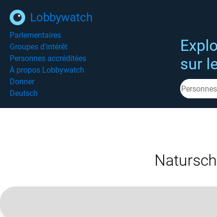
Lobbywatch
Parlementaires
Explo
Groupes d'intérêt
Personnes accréditées
sur l
À propos Lobbywatch
Donner
Deutsch
Natursch