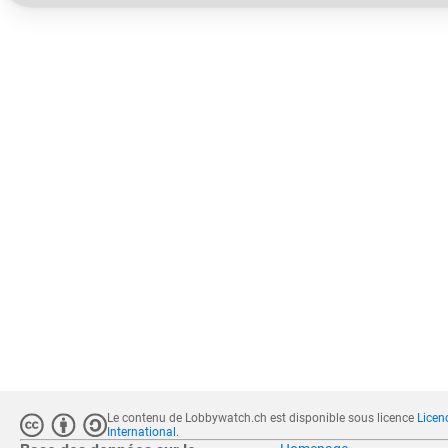
Le contenu de Lobbywatch.ch est disponible sous licence
Licen
International
.