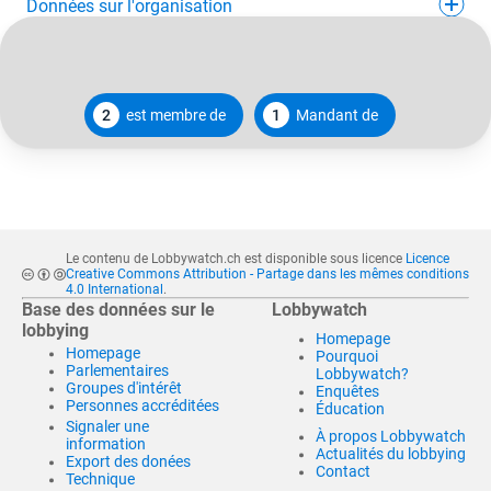
Données sur l'organisation
2
est membre de
1
Mandant de
Le contenu de Lobbywatch.ch est disponible sous licence
Licence
Creative Commons Attribution - Partage dans les mêmes conditions
4.0 International
.
Base des données sur le
Lobbywatch
lobbying
Homepage
Homepage
Pourquoi
Parlementaires
Lobbywatch?
Groupes d'intérêt
Enquêtes
Personnes accréditées
Éducation
Signaler une
À propos Lobbywatch
information
Actualités du lobbying
Export des donées
Contact
Technique