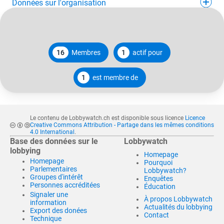
Données sur l'organisation
16
Membres
1
actif pour
1
est membre de
Le contenu de Lobbywatch.ch est disponible sous licence
Licence
Creative Commons Attribution - Partage dans les mêmes conditions
4.0 International
.
Base des données sur le
Lobbywatch
lobbying
Homepage
Homepage
Pourquoi
Parlementaires
Lobbywatch?
Groupes d'intérêt
Enquêtes
Personnes accréditées
Éducation
Signaler une
À propos Lobbywatch
information
Actualités du lobbying
Export des donées
Contact
Technique