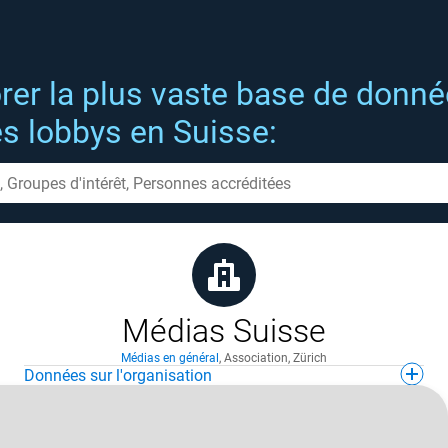
rer la plus vaste base de donn
es lobbys en Suisse:
Médias Suisse
Médias en général
,
Association
,
Zürich
Données sur l'organisation