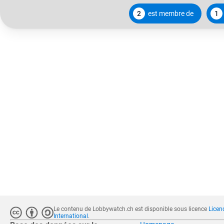
2
est membre de
1
Le contenu de Lobbywatch.ch est disponible sous licence
Licen
International
.