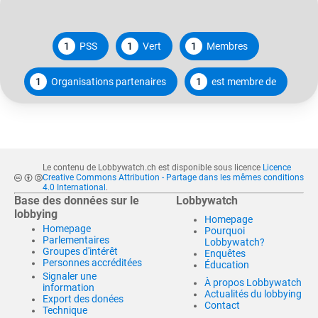
1
PSS
1
Vert
1
Membres
1
Organisations partenaires
1
est membre de
Le contenu de Lobbywatch.ch est disponible sous licence
Licence
Creative Commons Attribution - Partage dans les mêmes conditions
4.0 International
.
Base des données sur le
Lobbywatch
lobbying
Homepage
Homepage
Pourquoi
Parlementaires
Lobbywatch?
Groupes d'intérêt
Enquêtes
Personnes accréditées
Éducation
Signaler une
À propos Lobbywatch
information
Actualités du lobbying
Export des donées
Contact
Technique