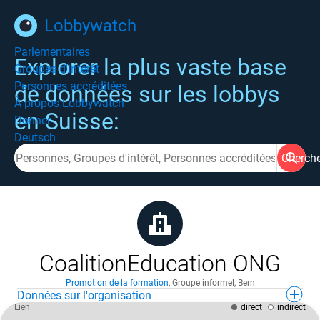
Lobbywatch
Parlementaires
Explorer la plus vaste base
Groupes d'intérêt
Personnes accréditées
de données sur les lobbys
À propos Lobbywatch
en Suisse:
Donner
Deutsch
Cherch
CoalitionEducation ONG
Promotion de la formation
,
Groupe informel
,
Bern
Données sur l'organisation
Lien
direct
indirect