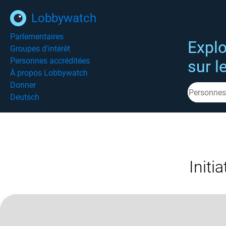
Lobbywatch
Parlementaires
Explo
Groupes d'intérêt
Personnes accréditées
sur l
À propos Lobbywatch
Donner
Deutsch
Initi