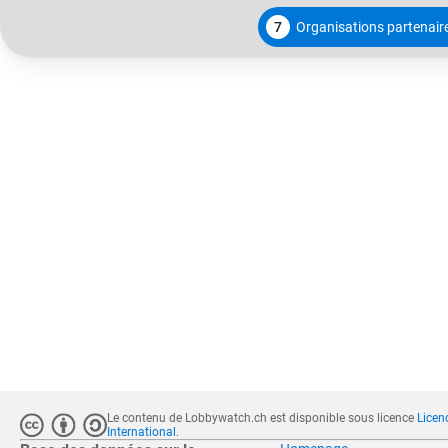
7
Organisations partenair
Le contenu de Lobbywatch.ch est disponible sous licence
Licen
International
.