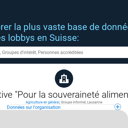
rer la plus vaste base de donn
es lobbys en Suisse:
ative "Pour la souveraineté alimen
Agriculture en général
,
Groupe informel
,
Lausanne
Données sur l'organisation