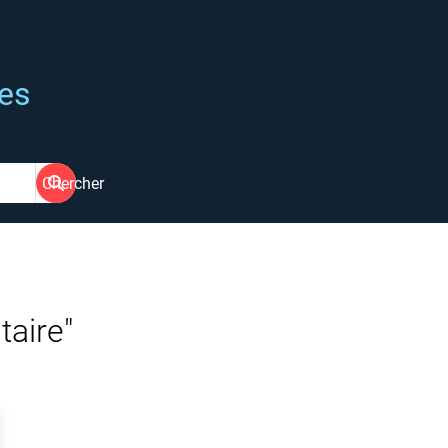
ées
Chercher
taire"