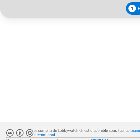
1
Le contenu de Lobbywatch.ch est disponible sous licence
Licen
International
.