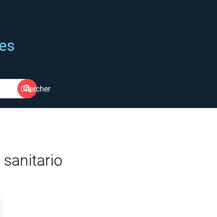
ées
Chercher
sanitario