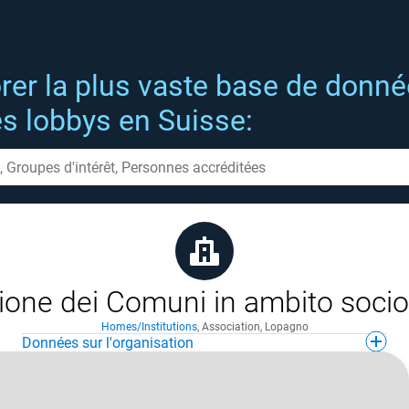
rer la plus vaste base de donn
es lobbys en Suisse:
ione dei Comuni in ambito socio 
Homes/Institutions
,
Association
,
Lopagno
Données sur l'organisation