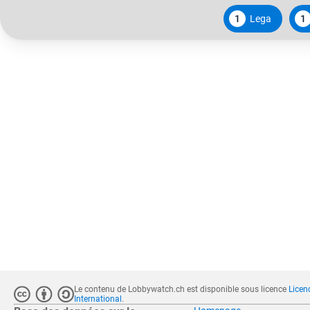
1
Lega
1
Le contenu de Lobbywatch.ch est disponible sous licence
Licen
International
.