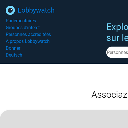
Lobbywatch
Parlementaires
Explo
Groupes d'intérêt
Personnes accréditées
sur l
À propos Lobbywatch
Donner
Deutsch
Associaz