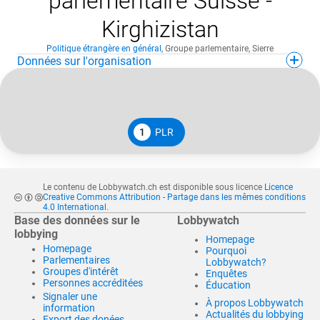
parlementaire Suisse -
Kirghizistan
Politique étrangère en général
,
Groupe parlementaire
,
Sierre
Données sur l'organisation
1
PLR
Le contenu de Lobbywatch.ch est disponible sous licence
Licence
Creative Commons Attribution - Partage dans les mêmes conditions
4.0 International
.
Base des données sur le
Lobbywatch
lobbying
Homepage
Homepage
Pourquoi
Parlementaires
Lobbywatch?
Groupes d'intérêt
Enquêtes
Personnes accréditées
Éducation
Signaler une
À propos Lobbywatch
information
Actualités du lobbying
Export des donées