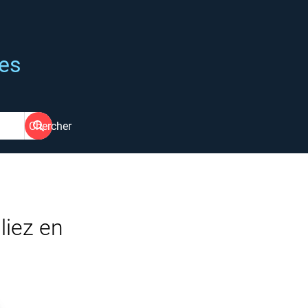
ées
Chercher
liez en