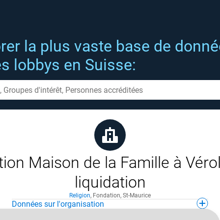
rer la plus vaste base de donn
es lobbys en Suisse:
ion Maison de la Famille à Vérol
liquidation
Religion
,
Fondation
,
St-Maurice
Données sur l'organisation