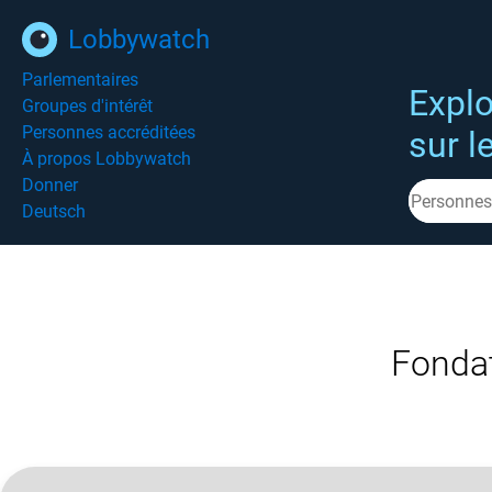
Lobbywatch
Parlementaires
Explo
Groupes d'intérêt
Personnes accréditées
sur l
À propos Lobbywatch
Donner
Deutsch
Fondat