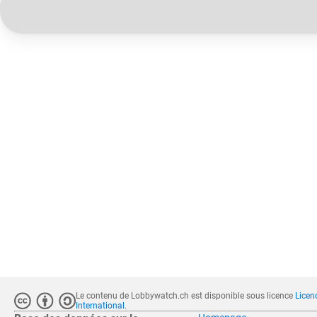
Le contenu de Lobbywatch.ch est disponible sous licence
Licen
International
.