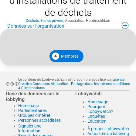
d'installations de traitement
de déchets
Déchets
,
Ecoles privées
,
Association
,
Honbrechtikon
Données sur l'organisation
4
Membres
Le contenu de Lobbywatch.ch est disponible sous licence
Licence
Creative Commons Attribution - Partage dans les mêmes conditions
4.0 International
.
Base des données sur le
Lobbywatch
lobbying
Homepage
Homepage
Pourquoi
Parlementaires
Lobbywatch?
Groupes d'intérêt
Enquêtes
Personnes accréditées
Éducation
Signaler une
À propos Lobbywatch
information
Actualités du lobbying
Export des donées