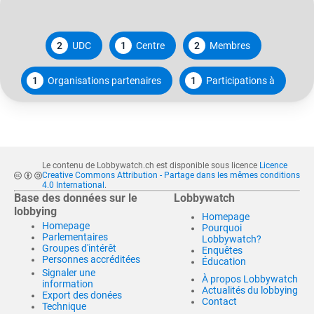
2
UDC
1
Centre
2
Membres
1
Organisations partenaires
1
Participations à
Le contenu de Lobbywatch.ch est disponible sous licence
Licence
Creative Commons Attribution - Partage dans les mêmes conditions
4.0 International
.
Base des données sur le
Lobbywatch
lobbying
Homepage
Homepage
Pourquoi
Parlementaires
Lobbywatch?
Groupes d'intérêt
Enquêtes
Personnes accréditées
Éducation
Signaler une
À propos Lobbywatch
information
Actualités du lobbying
Export des donées
Contact
Technique