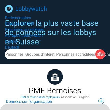
Lobbywatch
Parlementaires
Explorer la plus vaste base
Groupes d'intérêt
Personnes accréditées
de données sur les lobbys
À propos Lobbywatch
en Suisse:
Donner
Deutsch
Cherch
PME Bernoises
PME/Entreprises/Employeurs
,
Association
,
Burgdorf
Données sur l'organisation