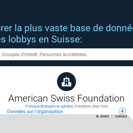
rer la plus vaste base de donn
es lobbys en Suisse:
American Swiss Foundation
Politique étrangère en général
,
Fondation
,
New York
Données sur l'organisation
direct
indirect