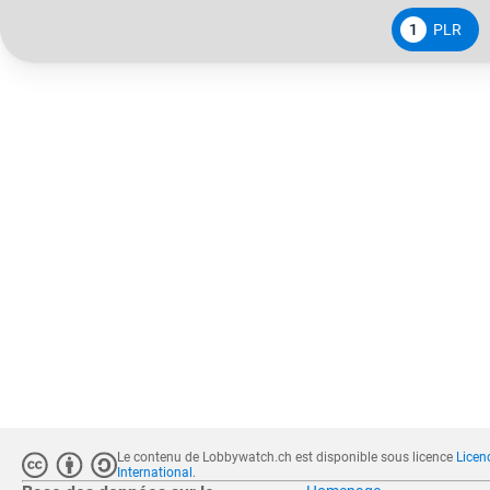
1
PLR
Le contenu de Lobbywatch.ch est disponible sous licence
Licen
International
.