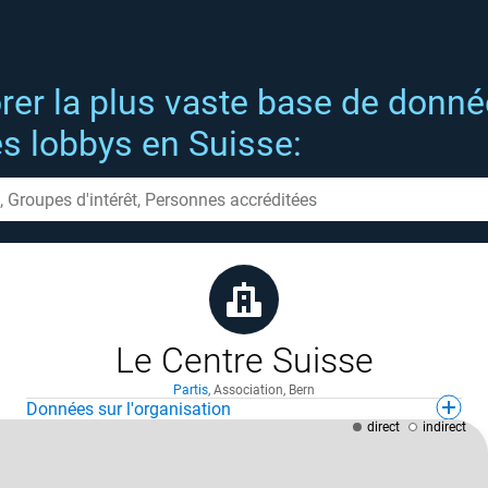
rer la plus vaste base de donn
es lobbys en Suisse:
Le Centre Suisse
Partis
,
Association
,
Bern
Données sur l'organisation
direct
indirect