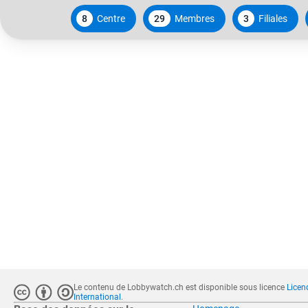
8
Centre
29
Membres
3
Filiales
Le contenu de Lobbywatch.ch est disponible sous licence
Licen
International
.