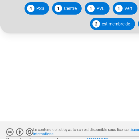
4
PSS
1
Centre
1
PVL
1
Vert
2
est membre de
Le contenu de Lobbywatch.ch est disponible sous licence
Licen
International
.