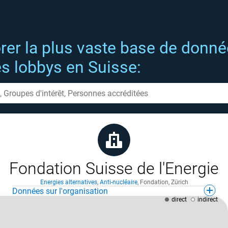
rer la plus vaste base de donn
es lobbys en Suisse:
Fondation Suisse de l'Energie
Energies alternatives
,
Anti-nucléaire
,
Fondation
,
Zürich
Données sur l'organisation
direct
indirect