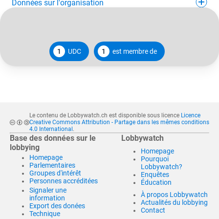
Données sur l'organisation
1
UDC
1
est membre de
Le contenu de Lobbywatch.ch est disponible sous licence
Licence
Creative Commons Attribution - Partage dans les mêmes conditions
4.0 International
.
Base des données sur le
Lobbywatch
lobbying
Homepage
Homepage
Pourquoi
Parlementaires
Lobbywatch?
Groupes d'intérêt
Enquêtes
Personnes accréditées
Éducation
Signaler une
À propos Lobbywatch
information
Actualités du lobbying
Export des donées
Contact
Technique