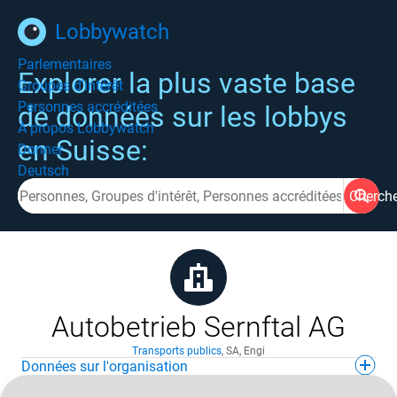
Lobbywatch
Parlementaires
Explorer la plus vaste base
Groupes d'intérêt
Personnes accréditées
de données sur les lobbys
À propos Lobbywatch
en Suisse:
Donner
Deutsch
Cherch
Autobetrieb Sernftal AG
Transports publics
,
SA
,
Engi
Données sur l'organisation