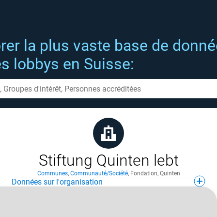
rer la plus vaste base de donn
es lobbys en Suisse:
Stiftung Quinten lebt
Communes
,
Communauté/Société
,
Fondation
,
Quinten
Données sur l'organisation