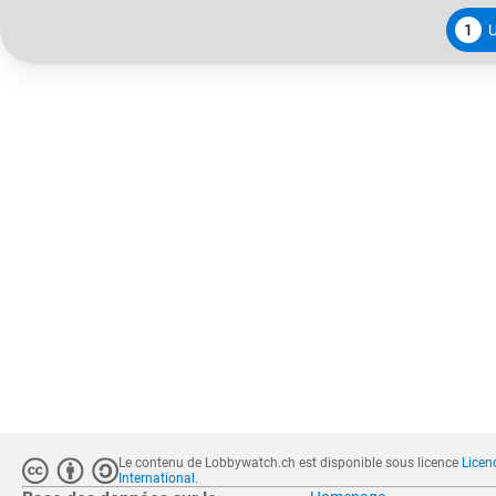
1
Le contenu de Lobbywatch.ch est disponible sous licence
Licen
International
.