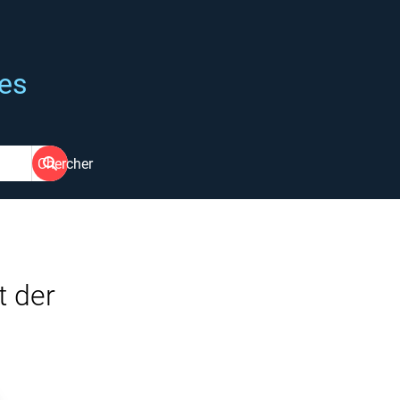
ées
Chercher
t der