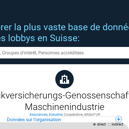
rer la plus vaste base de donn
es lobbys en Suisse:
ikversicherungs-Genossenschaf
Maschinenindustrie
Assurances
,
Industrie
,
Coopérative
,
Altdorf UR
Données sur l'organisation
direct
indirect