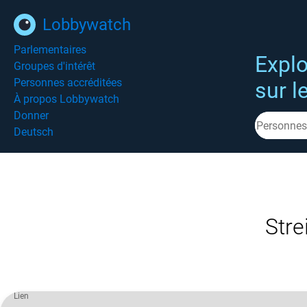
Lobbywatch
Parlementaires
Explo
Groupes d'intérêt
Personnes accréditées
sur l
À propos Lobbywatch
Donner
Deutsch
Stre
Lien