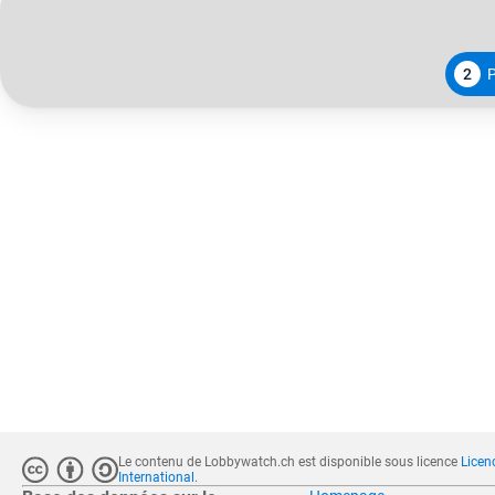
2
Le contenu de Lobbywatch.ch est disponible sous licence
Licen
International
.