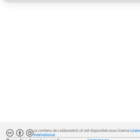
Le contenu de Lobbywatch.ch est disponible sous licence
Licen
International
.