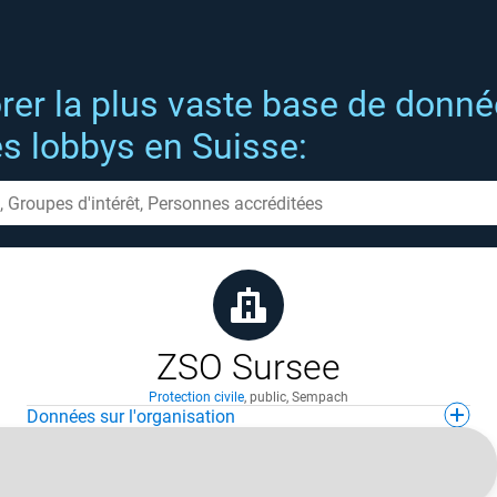
rer la plus vaste base de donn
es lobbys en Suisse:
ZSO Sursee
Protection civile
,
public
,
Sempach
Données sur l'organisation