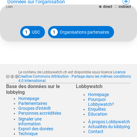
Données sur l'organisation
Lien
direct
indirect
1
UDC
1
Organisations partenaires
Le contenu de Lobbywatch.ch est disponible sous licence
Licence
Creative Commons Attribution - Partage dans les mêmes conditions
4.0 International
.
Base des données sur le
Lobbywatch
lobbying
Homepage
Homepage
Pourquoi
Parlementaires
Lobbywatch?
Groupes d'intérêt
Enquêtes
Personnes accréditées
Éducation
Signaler une
À propos Lobbywatch
information
Actualités du lobbying
Export des donées
Contact
Technique