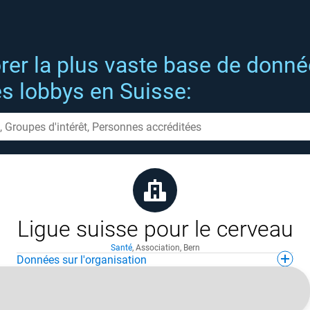
rer la plus vaste base de donn
es lobbys en Suisse:
Ligue suisse pour le cerveau
Santé
,
Association
,
Bern
Données sur l'organisation