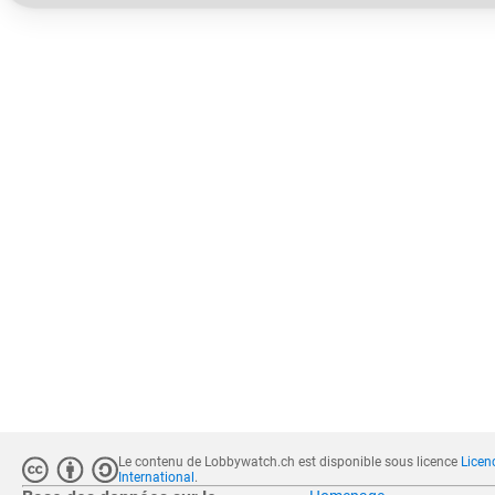
Le contenu de Lobbywatch.ch est disponible sous licence
Licen
International
.