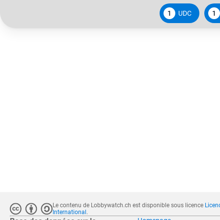
1
UDC
1
Le contenu de Lobbywatch.ch est disponible sous licence
Licen
International
.