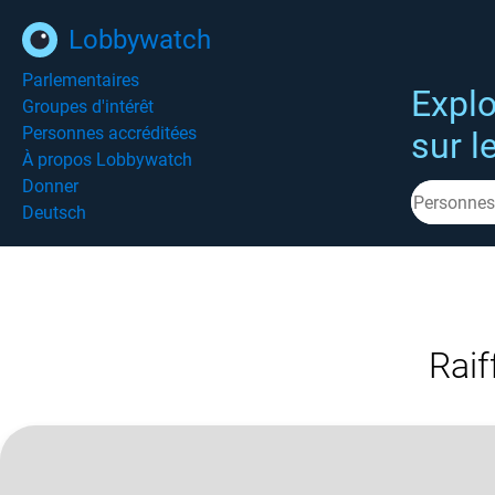
Lobbywatch
Parlementaires
Explo
Groupes d'intérêt
Personnes accréditées
sur l
À propos Lobbywatch
Donner
Deutsch
Rai