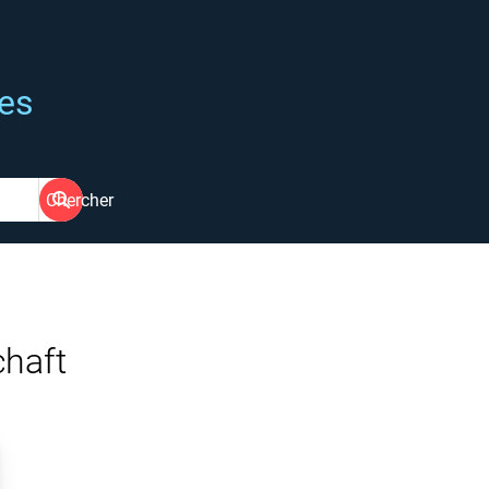
ées
Chercher
haft