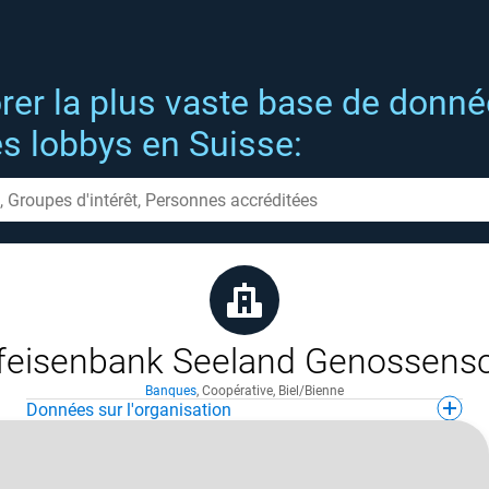
rer la plus vaste base de donn
es lobbys en Suisse:
ffeisenbank Seeland Genossensc
Banques
,
Coopérative
,
Biel/Bienne
Données sur l'organisation