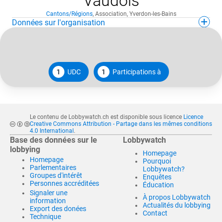
Vaudois
Cantons/Régions
,
Association
,
Yverdon-les-Bains
Données sur l'organisation
1
UDC
1
Participations à
Le contenu de Lobbywatch.ch est disponible sous licence
Licence
Creative Commons Attribution - Partage dans les mêmes conditions
4.0 International
.
Base des données sur le
Lobbywatch
lobbying
Homepage
Homepage
Pourquoi
Parlementaires
Lobbywatch?
Groupes d'intérêt
Enquêtes
Personnes accréditées
Éducation
Signaler une
À propos Lobbywatch
information
Actualités du lobbying
Export des donées
Contact
Technique