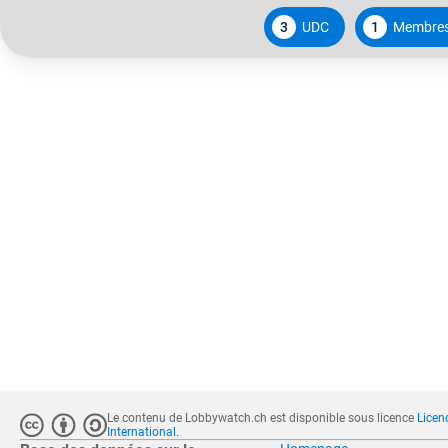
3
UDC
1
Membre
Le contenu de Lobbywatch.ch est disponible sous licence
Licen
International
.