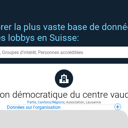
rer la plus vaste base de donn
es lobbys en Suisse:
on démocratique du centre vau
Partis
,
Cantons/Régions
,
Association
,
Lausanne
Données sur l'organisation