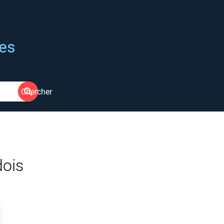
ées
Chercher
dois