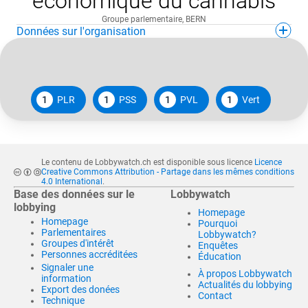
économique du cannabis
Groupe parlementaire
,
BERN
Données sur l'organisation
1
PLR
1
PSS
1
PVL
1
Vert
Le contenu de Lobbywatch.ch est disponible sous licence
Licence
Creative Commons Attribution - Partage dans les mêmes conditions
4.0 International
.
Base des données sur le
Lobbywatch
lobbying
Homepage
Homepage
Pourquoi
Parlementaires
Lobbywatch?
Groupes d'intérêt
Enquêtes
Personnes accréditées
Éducation
Signaler une
À propos Lobbywatch
information
Actualités du lobbying
Export des donées
Contact
Technique