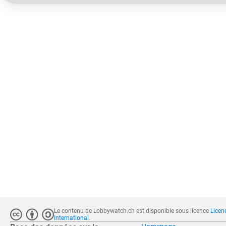
Le contenu de Lobbywatch.ch est disponible sous licence
Licen
International
.