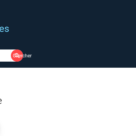
ées
Chercher
e