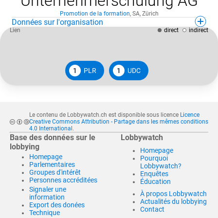
Unternehmerschulung AG
Promotion de la formation
,
SA
,
Zürich
Données sur l'organisation
Lien
direct
indirect
1
PLR
1
UDC
Le contenu de Lobbywatch.ch est disponible sous licence
Licence
Creative Commons Attribution - Partage dans les mêmes conditions
4.0 International
.
Base des données sur le
Lobbywatch
lobbying
Homepage
Homepage
Pourquoi
Parlementaires
Lobbywatch?
Groupes d'intérêt
Enquêtes
Personnes accréditées
Éducation
Signaler une
À propos Lobbywatch
information
Actualités du lobbying
Export des donées
Contact
Technique