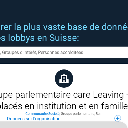
rer la plus vaste base de donn
es lobbys en Suisse:
upe parlementaire care Leaving 
lacés en institution et en famille
Communauté/Société
,
Groupe parlementaire
,
Bern
Données sur l'organisation