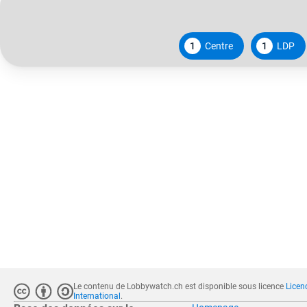
1
Centre
1
LDP
Le contenu de Lobbywatch.ch est disponible sous licence
Licen
International
.