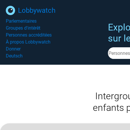
Lobbywatch
Parlementaires
Explo
Groupes d'intérêt
Personnes accréditées
sur l
À propos Lobbywatch
Donner
Deutsch
Intergro
enfants p