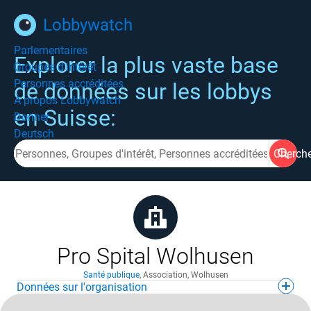
Lobbywatch
Parlementaires
Explorer la plus vaste base
Groupes d'intérêt
Personnes accréditées
de données sur les lobbys
À propos Lobbywatch
en Suisse:
Donner
Deutsch
Cherch
Pro Spital Wolhusen
Santé publique
,
Association
,
Wolhusen
Données sur l'organisation