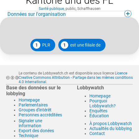
Kantone und des FL
Santé publique
,
public
,
Schaffhausen
Données sur l'organisation
1
PLR
1
est une filiale de
Le contenu de Lobbywatch.ch est disponible sous licence
Licence
Creative Commons Attribution - Partage dans les mêmes conditions
4.0 International
.
Base des données sur le
Lobbywatch
lobbying
Homepage
Homepage
Pourquoi
Parlementaires
Lobbywatch?
Groupes d'intérêt
Enquêtes
Personnes accréditées
Éducation
Signaler une
À propos Lobbywatch
information
Actualités du lobbying
Export des donées
Contact
Technique