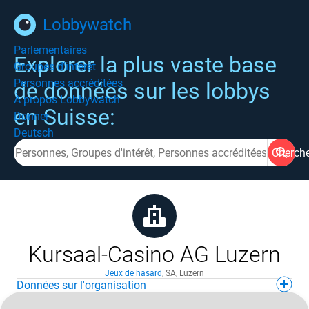
Lobbywatch
Parlementaires
Explorer la plus vaste base
Groupes d'intérêt
Personnes accréditées
de données sur les lobbys
À propos Lobbywatch
en Suisse:
Donner
Deutsch
Cherch
Kursaal-Casino AG Luzern
Jeux de hasard
,
SA
,
Luzern
Données sur l'organisation