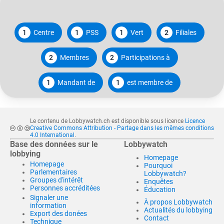
1
Centre
1
PSS
1
Vert
2
Filiales
2
Membres
2
Participations à
1
Mandant de
1
est membre de
Le contenu de Lobbywatch.ch est disponible sous licence
Licence
Creative Commons Attribution - Partage dans les mêmes conditions
4.0 International
.
Base des données sur le
Lobbywatch
lobbying
Homepage
Homepage
Pourquoi
Parlementaires
Lobbywatch?
Groupes d'intérêt
Enquêtes
Personnes accréditées
Éducation
Signaler une
À propos Lobbywatch
information
Actualités du lobbying
Export des donées
Contact
Technique