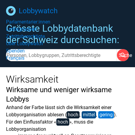
Lobbywatch
Parlamentarier:innen
Grösste Lobbydatenbank
Lobbygruppen
Zutrittsberechtigte
der Schweiz durchsuchen:
Über Lobbywatch
Spenden
Suche
Français
Wirksamkeit
Wirksame und weniger wirksame
Lobbys
Anhand der Farbe lässt sich die Wirksamkeit einer
Lobbyorganisation ablesen (
hoch
,
mittel
,
gering
).
Für den Einflussfaktor «
hoch
», muss die
Lobbyorganisation