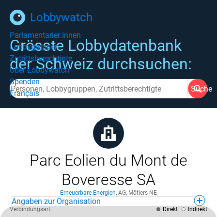
Lobbywatch
Parlamentarier:innen
Grösste Lobbydatenbank
Lobbygruppen
Zutrittsberechtigte
der Schweiz durchsuchen:
Über Lobbywatch
Spenden
Suche
Français
Parc Eolien du Mont de
Boveresse SA
Erneuerbare Energien
,
AG
,
Môtiers NE
Angaben zur Organisation
Verbindungsart
Direkt
Indirekt