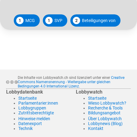
1
MCG
1
SVP
2
Beteiligungen von
Die Inhalte von Lobbywatch.ch sind lizenziert unter einer
Creative
Commons Namensnennung - Weitergabe unter gleichen
Bedingungen 4.0 International Lizenz
.
Lobbydatenbank
Lobbywatch
Startseite
Startseite
Parlamentarier:innen
Wieso Lobbywatch?
Lobbygruppen
Recherche & Tools
Zutrittsberechtigte
Bildungsangebot
Hinweise melden
Über Lobbywatch
Datenexport
Lobbynews (Blog)
Technik
Kontakt