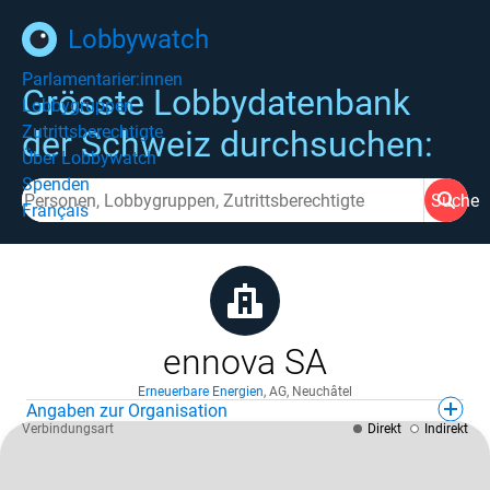
Lobbywatch
Parlamentarier:innen
Grösste Lobbydatenbank
Lobbygruppen
Zutrittsberechtigte
der Schweiz durchsuchen:
Über Lobbywatch
Spenden
Suche
Français
ennova SA
Erneuerbare Energien
,
AG
,
Neuchâtel
Angaben zur Organisation
Verbindungsart
Direkt
Indirekt