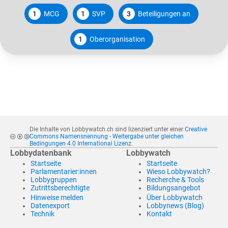
1
MCG
1
SVP
3
Beteiligungen an
1
Oberorganisation
Die Inhalte von Lobbywatch.ch sind lizenziert unter einer
Creative
Commons Namensnennung - Weitergabe unter gleichen
Bedingungen 4.0 International Lizenz
.
Lobbydatenbank
Lobbywatch
Startseite
Startseite
Parlamentarier:innen
Wieso Lobbywatch?
Lobbygruppen
Recherche & Tools
Zutrittsberechtigte
Bildungsangebot
Hinweise melden
Über Lobbywatch
Datenexport
Lobbynews (Blog)
Technik
Kontakt