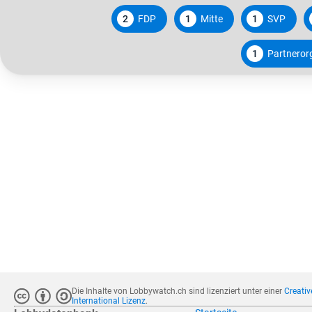
2
FDP
1
Mitte
1
SVP
1
Partneror
Die Inhalte von Lobbywatch.ch sind lizenziert unter einer
Creati
International Lizenz
.