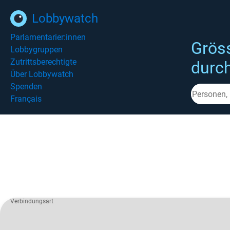
Lobbywatch
Parlamentarier:innen
Grös
Lobbygruppen
Zutrittsberechtigte
durc
Über Lobbywatch
Spenden
Français
Verbindungsart