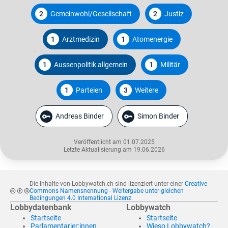
2
Gemeinwohl/Gesellschaft
2
Justiz
1
Arztmedizin
1
Atomenergie
1
Aussenpolitik allgemein
1
Militär
1
Parteien
3
Weitere
Andreas Binder
Simon Binder
Veröffentlicht am 01.07.2025
Letzte Aktualisierung am 19.06.2026
Die Inhalte von Lobbywatch.ch sind lizenziert unter einer
Creative
Commons Namensnennung - Weitergabe unter gleichen
Bedingungen 4.0 International Lizenz
.
Lobbydatenbank
Lobbywatch
Startseite
Startseite
Parlamentarier:innen
Wieso Lobbywatch?