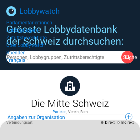
Lobbywatch
Parlamentarier:innen
Grösste Lobbydatenbank
Lobbygruppen
Zutrittsberechtigte
der Schweiz durchsuchen:
Über Lobbywatch
Spenden
Suche
Français
Die Mitte Schweiz
Parteien
,
Verein
,
Bern
Angaben zur Organisation
Verbindungsart
Direkt
Indirekt