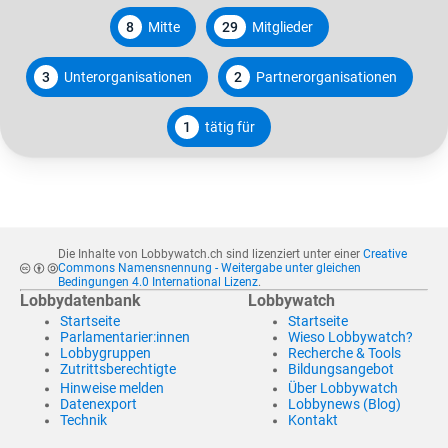
8
Mitte
29
Mitglieder
3
Unterorganisationen
2
Partnerorganisationen
1
tätig für
Die Inhalte von Lobbywatch.ch sind lizenziert unter einer
Creative
Commons Namensnennung - Weitergabe unter gleichen
Bedingungen 4.0 International Lizenz
.
Lobbydatenbank
Lobbywatch
Startseite
Startseite
Parlamentarier:innen
Wieso Lobbywatch?
Lobbygruppen
Recherche & Tools
Zutrittsberechtigte
Bildungsangebot
Hinweise melden
Über Lobbywatch
Datenexport
Lobbynews (Blog)
Technik
Kontakt