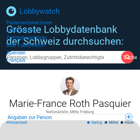
Lobbywatch
Parlamentarier:innen
Grösste Lobbydatenbank
Lobbygruppen
Zutrittsberechtigte
der Schweiz durchsuchen:
Über Lobbywatch
Spenden
Suche
Français
Marie-France Roth Pasquier
Nationalrätin, Mitte, Freiburg
Angaben zur Person
Wirksamkeit
Gering
Mittel
Hoch