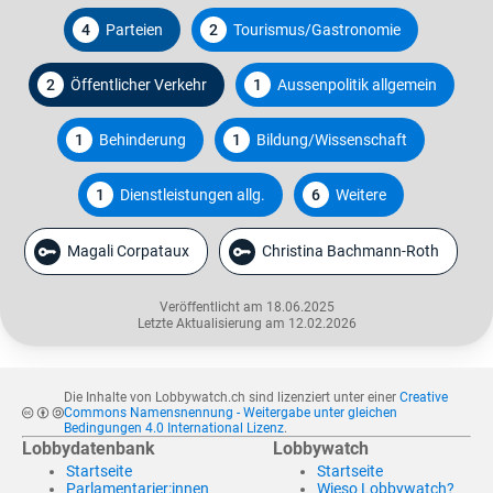
4
Parteien
2
Tourismus/Gastronomie
2
Öffentlicher Verkehr
1
Aussenpolitik allgemein
1
Behinderung
1
Bildung/Wissenschaft
1
Dienstleistungen allg.
6
Weitere
Magali Corpataux
Christina Bachmann-Roth
Veröffentlicht am 18.06.2025
Letzte Aktualisierung am 12.02.2026
Die Inhalte von Lobbywatch.ch sind lizenziert unter einer
Creative
Commons Namensnennung - Weitergabe unter gleichen
Bedingungen 4.0 International Lizenz
.
Lobbydatenbank
Lobbywatch
Startseite
Startseite
Parlamentarier:innen
Wieso Lobbywatch?