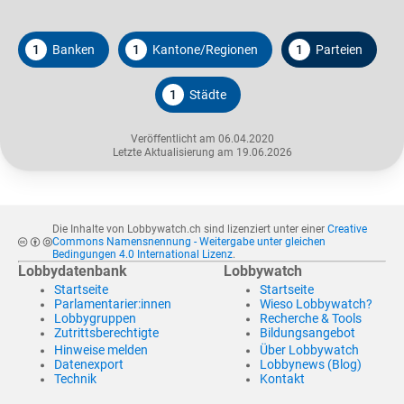
1
Banken
1
Kantone/Regionen
1
Parteien
1
Städte
Veröffentlicht am 06.04.2020
Letzte Aktualisierung am 19.06.2026
Die Inhalte von Lobbywatch.ch sind lizenziert unter einer
Creative
Commons Namensnennung - Weitergabe unter gleichen
Bedingungen 4.0 International Lizenz
.
Lobbydatenbank
Lobbywatch
Startseite
Startseite
Parlamentarier:innen
Wieso Lobbywatch?
Lobbygruppen
Recherche & Tools
Zutrittsberechtigte
Bildungsangebot
Hinweise melden
Über Lobbywatch
Datenexport
Lobbynews (Blog)
Technik
Kontakt