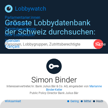
Lobbywatch
Parlamentarier:innen
Grösste Lobbydatenbank
Lobbygruppen
Zutrittsberechtigte
der Schweiz durchsuchen:
Über Lobbywatch
Spenden
Suche
Français
Simon Binder
Interessenvertreter/in: Bank Julius Bär & Co. AG
,
eingeladen von
Marianne
Binder-Keller
Public Policy Director Bank Julius Bär
Wirksamkeit
Gering
Mittel
Hoch