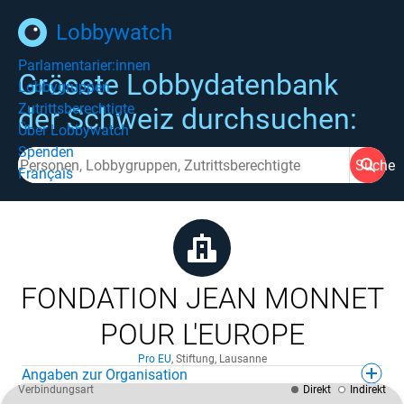
Lobbywatch
Parlamentarier:innen
Grösste Lobbydatenbank
Lobbygruppen
Zutrittsberechtigte
der Schweiz durchsuchen:
Über Lobbywatch
Spenden
Suche
Français
FONDATION JEAN MONNET
POUR L'EUROPE
Pro EU
,
Stiftung
,
Lausanne
Angaben zur Organisation
Verbindungsart
Direkt
Indirekt