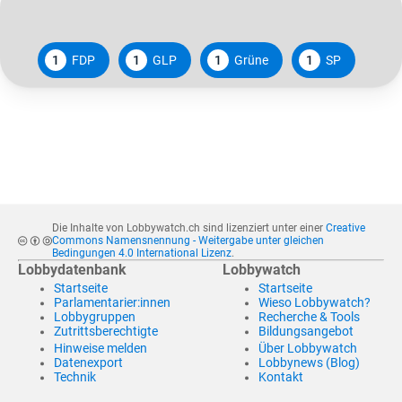
1
FDP
1
GLP
1
Grüne
1
SP
Die Inhalte von Lobbywatch.ch sind lizenziert unter einer
Creative
Commons Namensnennung - Weitergabe unter gleichen
Bedingungen 4.0 International Lizenz
.
Lobbydatenbank
Lobbywatch
Startseite
Startseite
Parlamentarier:innen
Wieso Lobbywatch?
Lobbygruppen
Recherche & Tools
Zutrittsberechtigte
Bildungsangebot
Hinweise melden
Über Lobbywatch
Datenexport
Lobbynews (Blog)
Technik
Kontakt