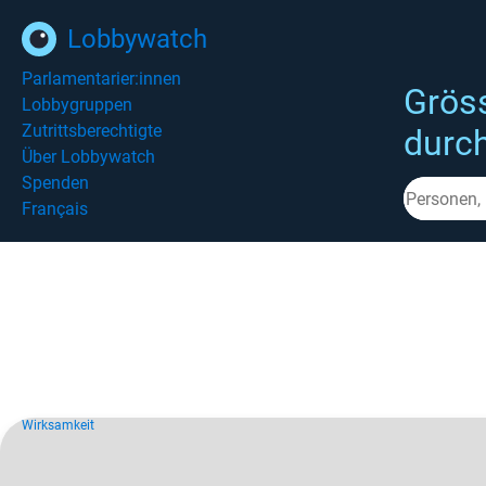
Lobbywatch
Parlamentarier:innen
Grös
Lobbygruppen
Zutrittsberechtigte
durc
Über Lobbywatch
Spenden
Français
Wirksamkeit