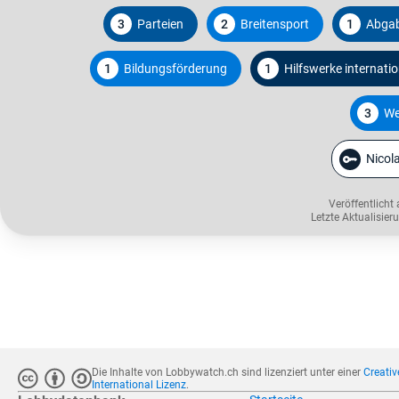
3
Parteien
2
Breitensport
1
Abgab
1
Bildungsförderung
1
Hilfswerke internatio
3
We
Nicola
Veröffentlicht
Letzte Aktualisie
Die Inhalte von Lobbywatch.ch sind lizenziert unter einer
Creati
International Lizenz
.