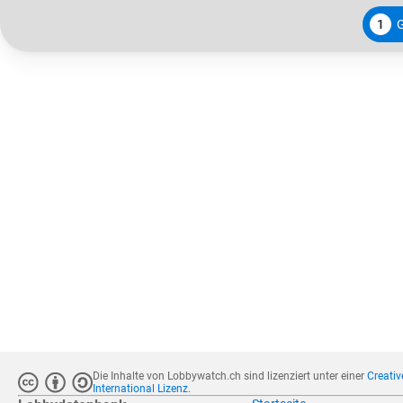
1
Die Inhalte von Lobbywatch.ch sind lizenziert unter einer
Creati
International Lizenz
.