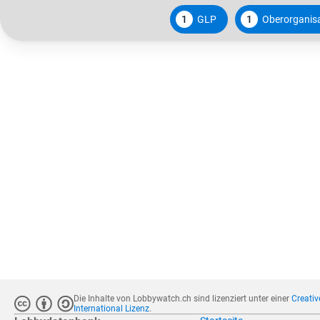
1
GLP
1
Oberorganis
Die Inhalte von Lobbywatch.ch sind lizenziert unter einer
Creati
International Lizenz
.