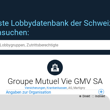
ste Lobbydatenbank der Schwei
hsuchen:
Groupe Mutuel Vie GMV SA
Versicherungen
,
Krankenkassen
,
AG
,
Martigny
Angaben zur Organisation
Direkt
Indirekt