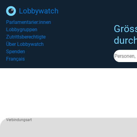
Lobbywatch
Parlamentarier:innen
Grös
Lobbygruppen
Zutrittsberechtigte
durc
Über Lobbywatch
Spenden
Français
Verbindungsart